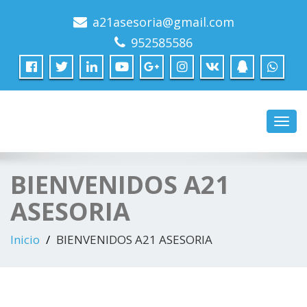
a21asesoria@gmail.com
asesoría fiscal contable laboral
a 21 asesoria
952585586
Camb
naveg
BIENVENIDOS A21
ASESORIA
Inicio
BIENVENIDOS A21 ASESORIA